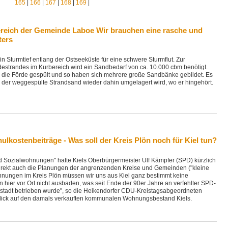
165
|
166
|
167
|
168
|
169
|
reich der Gemeinde Laboe Wir brauchen eine rasche und
ters
n Sturmtief entlang der Ostseeküste für eine schwere Sturmflut. Zur
estrandes im Kurbereich wird ein Sandbedarf von ca. 10.000 cbm benötigt.
n die Förde gespült und so haben sich mehrere große Sandbänke gebildet. Es
ss der weggespülte Strandsand wieder dahin umgelagert wird, wo er hingehört.
kostenbeiträge - Was soll der Kreis Plön noch für Kiel tun?
d Sozialwohnungen" hatte Kiels Oberbürgermeister Ulf Kämpfer (SPD) kürzlich
indirekt auch die Planungen der angrenzenden Kreise und Gemeinden ("kleine
hnungen im Kreis Plön müssen wir uns aus Kiel ganz bestimmt keine
hier vor Ort nicht ausbaden, was seit Ende der 90er Jahre an verfehlter SPD-
stadt betrieben wurde", so die Heikendorfer CDU-Kreistagsabgeordneten
Blick auf den damals verkauften kommunalen Wohnungsbestand Kiels.