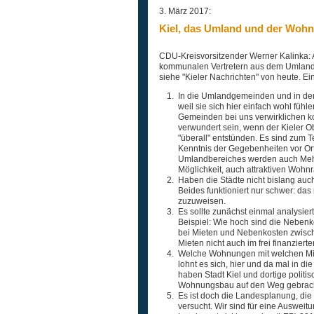
3. März 2017:
Kiel, das Umland und der Woh
CDU-Kreisvorsitzender Werner Kalinka: 
kommunalen Vertretern aus dem Umland s
siehe "Kieler Nachrichten" von heute. E
In die Umlandgemeinden und in den 
weil sie sich hier einfach wohl fü
Gemeinden bei uns verwirklichen ko
verwundert sein, wenn der Kieler O
"überall" entstünden. Es sind zum Te
Kenntnis der Gegebenheiten vor Or
Umlandbereiches werden auch Mehrfa
Möglichkeit, auch attraktiven Wohn
Haben die Städte nicht bislang auc
Beides funktioniert nur schwer: d
zuzuweisen.
Es sollte zunächst einmal analysie
Beispiel: Wie hoch sind die Nebenk
bei Mieten und Nebenkosten zwisc
Mieten nicht auch im frei finanzie
Welche Wohnungen mit welchen Miet
lohnt es sich, hier und da mal in 
haben Stadt Kiel und dortige polit
Wohnungsbau auf den Weg gebrac
Es ist doch die Landesplanung, di
versucht. Wir sind für eine Auswei