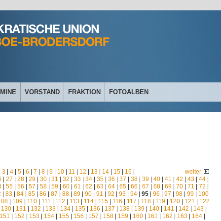
MINE
VORSTAND
FRAKTION
FOTOALBEN
|
3
|
4
|
5
|
6
|
7
|
8
|
9
|
10
|
11
|
12
|
13
|
14
|
15
|
16
|
weiter
6
|
27
|
28
|
29
|
30
|
31
|
32
|
33
|
34
|
35
|
36
|
37
|
38
|
39
|
40
|
41
|
42
|
43
|
44
|
4
|
55
|
56
|
57
|
58
|
59
|
60
|
61
|
62
|
63
|
64
|
65
|
66
|
67
|
68
|
69
|
70
|
71
|
72
|
2
|
83
|
84
|
85
|
86
|
87
|
88
|
89
|
90
|
91
|
92
|
93
|
94
|
95
|
96
|
97
|
98
|
99
|
100
108
|
109
|
110
|
111
|
112
|
113
|
114
|
115
|
116
|
117
|
118
|
119
|
120
|
121
|
122
|
130
|
131
|
132
|
133
|
134
|
135
|
136
|
137
|
138
|
139
|
140
|
141
|
142
|
143
|
151
|
152
|
153
|
154
|
155
|
156
|
157
|
158
|
159
|
160
|
161
|
162
|
163
|
164
|