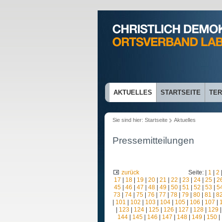
AKTUELLES
STARTSEITE
TER
Sie sind hier:
Startseite
Aktuelles
Pressemitteilungen
zurück
Seite: |
1
|
2
17
|
18
|
19
|
20
|
21
|
22
|
23
|
24
|
25
|
2
45
|
46
|
47
|
48
|
49
|
50
|
51
|
52
|
53
|
5
73
|
74
|
75
|
76
|
77
|
78
|
79
|
80
|
81
|
8
|
101
|
102
|
103
|
104
|
105
|
106
|
107
|
|
123
|
124
|
125
|
126
|
127
|
128
|
129
144
|
145
|
146
|
147
|
148
|
149
|
150
|