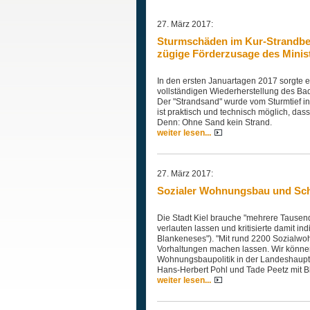
27. März 2017:
Sturmschäden im Kur-Strandbe
zügige Förderzusage des Minis
In den ersten Januartagen 2017 sorgte ei
vollständigen Wiederherstellung des Bad
Der "Strandsand" wurde vom Sturmtief i
ist praktisch und technisch möglich, da
Denn: Ohne Sand kein Strand.
weiter lesen...
27. März 2017:
Sozialer Wohnungsbau und Schul
Die Stadt Kiel brauche "mehrere Tausen
verlauten lassen und kritisierte damit 
Blankeneses"). "Mit rund 2200 Sozialwo
Vorhaltungen machen lassen. Wir können 
Wohnungsbaupolitik in der Landeshaupt
Hans-Herbert Pohl und Tade Peetz mit 
weiter lesen...