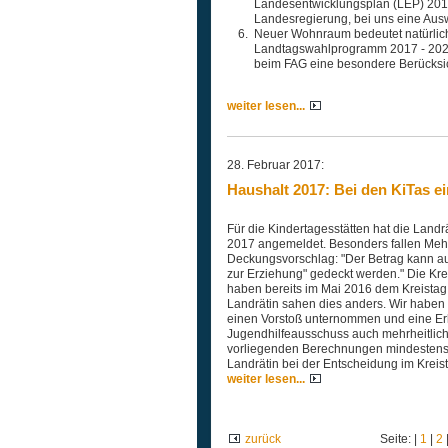
Landesentwicklungsplan (LEP) 2010 
Landesregierung, bei uns eine Auswe
Neuer Wohnraum bedeutet natürlich 
Landtagswahlprogramm 2017 - 2022 d
beim FAG eine besondere Berücksi
weiter lesen...
28. Februar 2017:
Haushalt 2017: Bei den KiTas e
Für die Kindertagesstätten hat die Landr
2017 angemeldet. Besonders fallen Mehr
Deckungsvorschlag: "Der Betrag kann a
zur Erziehung" gedeckt werden." Die Kre
haben bereits im Mai 2016 dem Kreistag
Landrätin sahen dies anders. Wir habe
einen Vorstoß unternommen und eine Er
Jugendhilfeausschuss auch mehrheitlic
vorliegenden Berechnungen mindestens
Landrätin bei der Entscheidung im Kreista
weiter lesen...
zurück
Seite: |
1
|
2