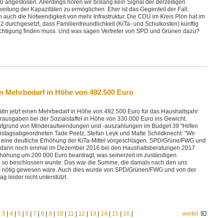
angestoßen. Allerdings hören wir bislang kein Signal der derzeitigen
itung der Kapazitäten zu ermöglichen. Eher ist das Gegenteil der Fall.
auch die Notwendigkeit von mehr Infrastruktur. Die CDU im Kreis Plön hat im
urchgesetzt, dass Familienfreundlichkeit (KiTa- und Schulkosten) künftig
chtigung finden muss. Und was sagen Vertreter von SPD und Grünen dazu?
in Mehrbedarf in Höhe von 492.500 Euro
ätin jetzt einen Mehrbedarf in Höhe von 492.500 Euro für das Haushaltsjahr
ausgaben bei der Sozialstaffel in Höhe von 330.000 Euro ins Gewicht.
ufgrund von Minderaufwendungen und -auszahlungen im Budget 39 "Hilfen
istagsabgeordneten Tade Peetz, Stefan Leyk und Malte Schildknecht: "Wir
 eine deutliche Erhöhung der KiTa-Mittel vorgeschlagen. SPD/Grüne/FWG und
n dann noch einmal im Dezember 2016 bei den Haushaltsberatungen 2017
höhung um 200.000 Euro beantragt, was seinerzeit im zuständigen
h so beschlossen wurde. Das war die Summe, die damals nach den uns
 nötig gewesen wäre. Auch dies wurde von SPD/Grünen/FWG und von der
g leider nicht unterstützt.
|
3
|
4
|
5
|
6
|
7
|
8
|
9
|
10
|
11
|
12
|
13
|
14
|
15
|
16
|
weiter