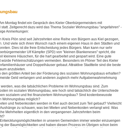
nungsbau
Am Montag findet ein Gespräch des Kieler Oberbürgermeisters mit
tatt. Zeitgerecht dazu wird das Thema Sozialer Wohnungsbau "angefahren" -
inige Anmerkungen:
Kreis Plön sind seit Jahrzehnten eine Reihe von Bürgern aus Kiel gezogen,
hlen. Und viele sich ihren Wunsch nach einem eigenen Haus in den Städten und
nnten. Dies ist die freie Entscheidung jedes Bürgers. Man kann nur sehr
berbürgermeister Ulf Kämpfer (SPD) von "kleinen Blankeneses" spricht, die
il kleinere Häuschen, für die hart gearbeitet und gespart wird. Eine gute
t würde Fehleinschätzungen vermeiden. Besonders im Plöner Teil des Kieler
milienhäuser und Doppelhäuser gebaut. Attraktive Stadtteile sind die beste
raum anzubieten.
h den größten Anteil bei der Förderung des sozialen Wohnungsbaus erhalten?
as meiste Geld verlangen und anderen zugleich mehr Aufgabenwahrnehmung
rt werden, was die tatsächlichen Probleme im Wohnungsbau sind. Zum
osten im sozialen Wohnungsbau, wie hoch sind tatsächlich die Unterschiede
hen sozialem und frei finanziertem Wohnungsbau? Sind kostenbewusste
rten Wohnungsbau möglich?
en und Nebenkosten werden in Kiel auch derzeit zum Teil gebaut? Vielleicht
die Aushänge zu schauen, was bei Mieten und Nebenkosten verlangt wird. Was
ische Mehrheiten eigentlich in den vergangenen Jahrzehnten beim
ht?
e Entwicklungsmöglichkeiten in unseren Gemeinden immer wieder einzuengen
tung der Baumöglichkeiten und haben diesen Prozess im Übrigen schon beim