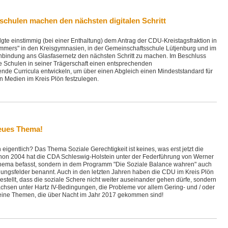
schulen machen den nächsten digitalen Schritt
gte einstimmig (bei einer Enthaltung) dem Antrag der CDU-Kreistagsfraktion in
mmers" in den Kreisgymnasien, in der Gemeinschaftsschule Lütjenburg und im
nbindung ans Glasfasernetz den nächsten Schritt zu machen. Im Beschluss
ie Schulen in seiner Trägerschaft einen entsprechenden
de Curricula entwickeln, um über einen Abgleich einen Mindeststandard für
n Medien im Kreis Plön festzulegen.
neues Thema!
eigentlich? Das Thema Soziale Gerechtigkeit ist keines, was erst jetzt die
hon 2004 hat die CDA Schleswig-Holstein unter der Federführung von Werner
m Thema befasst, sondern in dem Programm "Die Soziale Balance wahren" auch
ngsfelder benannt. Auch in den letzten Jahren haben die CDU im Kreis Plön
estellt, dass die soziale Schere nicht weiter auseinander gehen dürfe, sondern
sen unter Hartz IV-Bedingungen, die Probleme vor allem Gering- und / oder
d keine Themen, die über Nacht im Jahr 2017 gekommen sind!