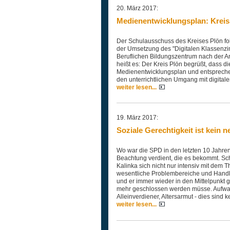
20. März 2017:
Medienentwicklungsplan: Kreis
Der Schulausschuss des Kreises Plön fol
der Umsetzung des "Digitalen Klassenzi
Beruflichen Bildungszentrum nach der A
heißt es: Der Kreis Plön begrüßt, dass d
Medienentwicklungsplan und entsprechen
den unterrichtlichen Umgang mit digitale
weiter lesen...
19. März 2017:
Soziale Gerechtigkeit ist kein 
Wo war die SPD in den letzten 10 Jahren 
Beachtung verdient, die es bekommt. Sc
Kalinka sich nicht nur intensiv mit de
wesentliche Problembereiche und Handlu
und er immer wieder in den Mittelpunkt g
mehr geschlossen werden müsse. Aufwach
Alleinverdiener, Altersarmut - dies sin
weiter lesen...