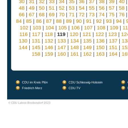
30
|
31
|
32
|
33
|
34
|
35
|
36
|
37
|
38
|
39
|
40
48
|
49
|
50
|
51
|
52
|
53
|
54
|
55
|
56
|
57
|
58
66
|
67
|
68
|
69
|
70
|
71
|
72
|
73
|
74
|
75
|
76
84
|
85
|
86
|
87
|
88
|
89
|
90
|
91
|
92
|
93
|
94
|
102
|
103
|
104
|
105
|
106
|
107
|
108
|
109
|
1
116
|
117
|
118
|
119
|
120
|
121
|
122
|
123
|
12
130
|
131
|
132
|
133
|
134
|
135
|
136
|
137
|
13
144
|
145
|
146
|
147
|
148
|
149
|
150
|
151
|
15
158
|
159
|
160
|
161
|
162
|
163
|
164
|
16
CDU im Kreis Plön
CDU Schleswig-Holstein
Friedrich Merz
CDU.TV
© CDU Laboe-Brodersdorf 2023