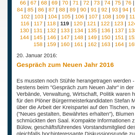
66
|
67
|
68
|
69
|
70
|
71
|
72
|
73
|
74
|
75
|
76
84
|
85
|
86
|
87
|
88
|
89
|
90
|
91
|
92
|
93
|
94
|
102
|
103
|
104
|
105
|
106
|
107
|
108
|
109
|
1
116
|
117
|
118
|
119
|
120
|
121
|
122
|
123
|
12
130
|
131
|
132
|
133
|
134
|
135
|
136
|
137
|
13
144
|
145
|
146
|
147
|
148
|
149
|
150
|
151
|
15
158
|
159
|
160
|
161
|
162
|
163
|
164
|
16
20. Januar 2016:
Gespräch zum Neuen Jahr 2016
Es mussten noch Stühle herangetragen werden 
bestens beim "Gespräch zum Neuen Jahr" in der S
Verbände, Verwaltung, Wirtschaft, Politik waren ho
für den Plöner Bürgermeisterkandidaten Stefan M
über die Arbeit der Kreispartei auf den Tischen, 
("Neues gestalten, Bewährtes erhalten"), Blumen
schmückten den Saal. Kompakte Informationen 
Bülow, geschäftsführendes Vorstandsmitglied de
gleichfalls hochinteressante Diskussionsrunde zur