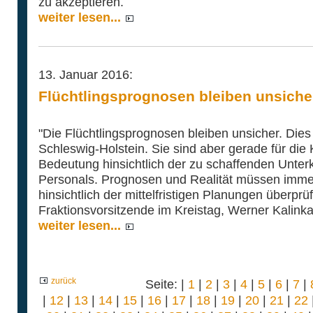
zu akzeptieren.
weiter lesen...
13. Januar 2016:
Flüchtlingsprognosen bleiben unsiche
"Die Flüchtlingsprognosen bleiben unsicher. Dies
Schleswig-Holstein. Sie sind aber gerade für di
Bedeutung hinsichtlich der zu schaffenden Unter
Personals. Prognosen und Realität müssen imme
hinsichtlich der mittelfristigen Planungen überpr
Fraktionsvorsitzende im Kreistag, Werner Kalinka
weiter lesen...
zurück
Seite: |
1
|
2
|
3
|
4
|
5
|
6
|
7
|
|
12
|
13
|
14
|
15
|
16
|
17
|
18
|
19
|
20
|
21
|
22