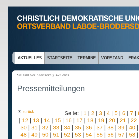
AKTUELLES
STARTSEITE
TERMINE
VORSTAND
FRAK
Sie sind hier:
Startseite
Aktuelles
Pressemitteilungen
zurück
Seite: |
1
|
2
|
3
|
4
|
5
|
6
|
7
|
|
12
|
13
|
14
|
15
|
16
|
17
|
18
|
19
|
20
|
21
|
22
30
|
31
|
32
|
33
|
34
|
35
|
36
|
37
|
38
|
39
|
40
48
|
49
|
50
|
51
|
52
|
53
|
54
|
55
|
56
|
57
|
58