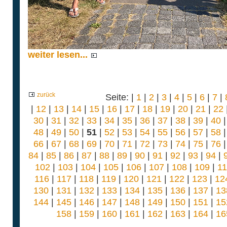
weiter lesen...
zurück
Seite: |
1
|
2
|
3
|
4
|
5
|
6
|
7
|
|
12
|
13
|
14
|
15
|
16
|
17
|
18
|
19
|
20
|
21
|
22
30
|
31
|
32
|
33
|
34
|
35
|
36
|
37
|
38
|
39
|
40
48
|
49
|
50
|
51
|
52
|
53
|
54
|
55
|
56
|
57
|
58
66
|
67
|
68
|
69
|
70
|
71
|
72
|
73
|
74
|
75
|
76
84
|
85
|
86
|
87
|
88
|
89
|
90
|
91
|
92
|
93
|
94
|
102
|
103
|
104
|
105
|
106
|
107
|
108
|
109
|
1
116
|
117
|
118
|
119
|
120
|
121
|
122
|
123
|
12
130
|
131
|
132
|
133
|
134
|
135
|
136
|
137
|
13
144
|
145
|
146
|
147
|
148
|
149
|
150
|
151
|
15
158
|
159
|
160
|
161
|
162
|
163
|
164
|
16