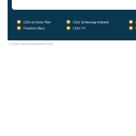
CDU im Kreis Plön
CDU Schleswig-Holstein
Friedrich Merz
CDU.TV
© CDU Laboe-Brodersdorf 2023