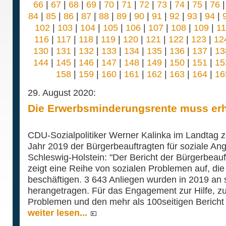
66
|
67
|
68
|
69
|
70
|
71
|
72
|
73
|
74
|
75
|
76
84
|
85
|
86
|
87
|
88
|
89
|
90
|
91
|
92
|
93
|
94
|
102
|
103
|
104
|
105
|
106
|
107
|
108
|
109
|
1
116
|
117
|
118
|
119
|
120
|
121
|
122
|
123
|
12
130
|
131
|
132
|
133
|
134
|
135
|
136
|
137
|
13
144
|
145
|
146
|
147
|
148
|
149
|
150
|
151
|
15
158
|
159
|
160
|
161
|
162
|
163
|
164
|
16
29. August 2020:
Die Erwerbsminderungsrente muss er
CDU-Sozialpolitiker Werner Kalinka im Landtag zu
Jahr 2019 der Bürgerbeauftragten für soziale A
Schleswig-Holstein: "Der Bericht der Bürgerbea
zeigt eine Reihe von sozialen Problemen auf, die
beschäftigen. 3 643 Anliegen wurden in 2019 an 
herangetragen. Für das Engagement zur Hilfe, z
Problemen und den mehr als 100seitigen Bericht 
weiter lesen...