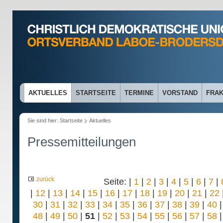
AKTUELLES
STARTSEITE
TERMINE
VORSTAND
FRAK
Sie sind hier:
Startseite
Aktuelles
Pressemitteilungen
zurück
Seite: |
1
|
2
|
3
|
4
|
5
|
6
|
7
|
|
12
|
13
|
14
|
15
|
16
|
17
|
18
|
19
|
20
|
21
|
22
30
|
31
|
32
|
33
|
34
|
35
|
36
|
37
|
38
|
39
|
40
48
|
49
|
50
|
51
|
52
|
53
|
54
|
55
|
56
|
57
|
58