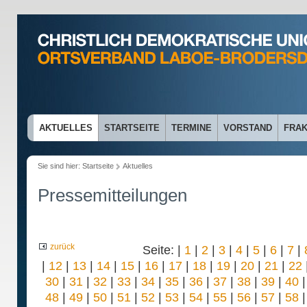
AKTUELLES
STARTSEITE
TERMINE
VORSTAND
FRAK
Sie sind hier:
Startseite
Aktuelles
Pressemitteilungen
zurück
Seite: |
1
|
2
|
3
|
4
|
5
|
6
|
7
|
|
12
|
13
|
14
|
15
|
16
|
17
|
18
|
19
|
20
|
21
|
22
30
|
31
|
32
|
33
|
34
|
35
|
36
|
37
|
38
|
39
|
40
48
|
49
|
50
|
51
|
52
|
53
|
54
|
55
|
56
|
57
|
58