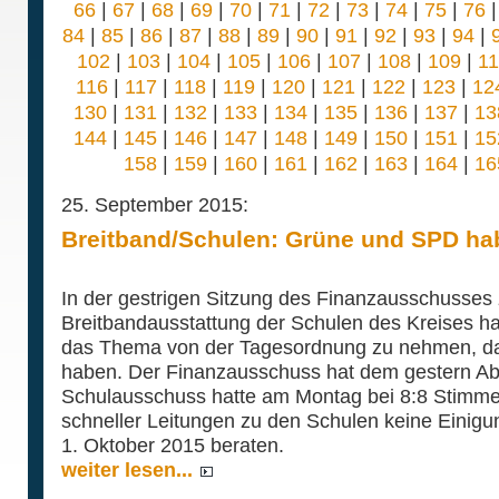
66
|
67
|
68
|
69
|
70
|
71
|
72
|
73
|
74
|
75
|
76
84
|
85
|
86
|
87
|
88
|
89
|
90
|
91
|
92
|
93
|
94
|
102
|
103
|
104
|
105
|
106
|
107
|
108
|
109
|
1
116
|
117
|
118
|
119
|
120
|
121
|
122
|
123
|
12
130
|
131
|
132
|
133
|
134
|
135
|
136
|
137
|
13
144
|
145
|
146
|
147
|
148
|
149
|
150
|
151
|
15
158
|
159
|
160
|
161
|
162
|
163
|
164
|
16
25. September 2015:
Breitband/Schulen: Grüne und SPD ha
In der gestrigen Sitzung des Finanzausschusse
Breitbandausstattung der Schulen des Kreises 
das Thema von der Tagesordnung zu nehmen, da 
haben. Der Finanzausschuss hat dem gestern Ab
Schulausschuss hatte am Montag bei 8:8 Stimme
schneller Leitungen zu den Schulen keine Einigun
1. Oktober 2015 beraten.
weiter lesen...