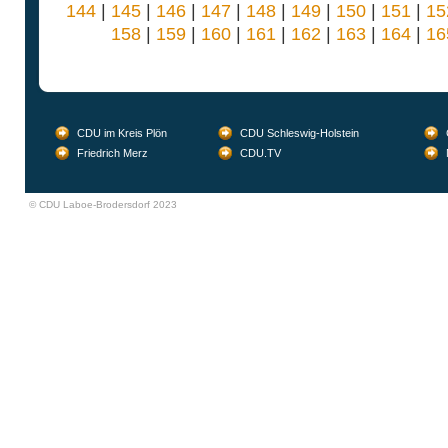
144
|
145
|
146
|
147
|
148
|
149
|
150
|
151
|
15
158
|
159
|
160
|
161
|
162
|
163
|
164
|
16
CDU im Kreis Plön
CDU Schleswig-Holstein
Friedrich Merz
CDU.TV
© CDU Laboe-Brodersdorf 2023