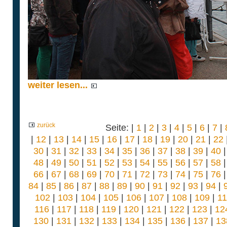
weiter lesen...
zurück
Seite: |
1
|
2
|
3
|
4
|
5
|
6
|
7
|
|
12
|
13
|
14
|
15
|
16
|
17
|
18
|
19
|
20
|
21
|
22
30
|
31
|
32
|
33
|
34
|
35
|
36
|
37
|
38
|
39
|
40
48
|
49
|
50
|
51
|
52
|
53
|
54
|
55
|
56
|
57
|
58
66
|
67
|
68
|
69
|
70
|
71
|
72
|
73
|
74
|
75
|
76
84
|
85
|
86
|
87
|
88
|
89
|
90
|
91
|
92
|
93
|
94
|
102
|
103
|
104
|
105
|
106
|
107
|
108
|
109
|
1
116
|
117
|
118
|
119
|
120
|
121
|
122
|
123
|
12
130
|
131
|
132
|
133
|
134
|
135
|
136
|
137
|
13