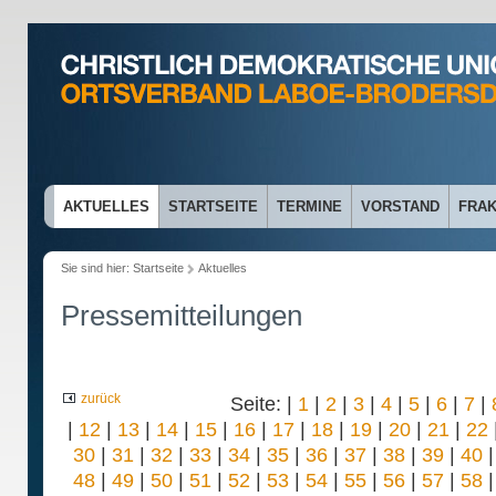
AKTUELLES
STARTSEITE
TERMINE
VORSTAND
FRAK
Sie sind hier:
Startseite
Aktuelles
Pressemitteilungen
zurück
Seite: |
1
|
2
|
3
|
4
|
5
|
6
|
7
|
|
12
|
13
|
14
|
15
|
16
|
17
|
18
|
19
|
20
|
21
|
22
30
|
31
|
32
|
33
|
34
|
35
|
36
|
37
|
38
|
39
|
40
48
|
49
|
50
|
51
|
52
|
53
|
54
|
55
|
56
|
57
|
58