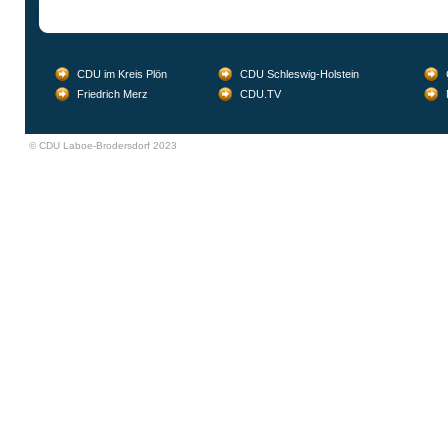
CDU im Kreis Plön
CDU Schleswig-Holstein
Friedrich Merz
CDU.TV
© CDU Laboe-Brodersdorf 2023