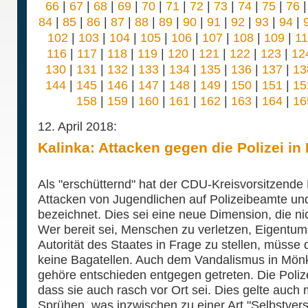
66
|
67
|
68
|
69
|
70
|
71
|
72
|
73
|
74
|
75
|
76
84
|
85
|
86
|
87
|
88
|
89
|
90
|
91
|
92
|
93
|
94
|
102
|
103
|
104
|
105
|
106
|
107
|
108
|
109
|
1
116
|
117
|
118
|
119
|
120
|
121
|
122
|
123
|
12
130
|
131
|
132
|
133
|
134
|
135
|
136
|
137
|
13
144
|
145
|
146
|
147
|
148
|
149
|
150
|
151
|
15
158
|
159
|
160
|
161
|
162
|
163
|
164
|
16
12. April 2018:
Kalinka: Attacken gegen die Polizei in
Als "erschütternd" hat der CDU-Kreisvorsitzende
Attacken von Jugendlichen auf Polizeibeamte und 
bezeichnet. Dies sei eine neue Dimension, die ni
Wer bereit sei, Menschen zu verletzen, Eigentu
Autorität des Staates in Frage zu stellen, müsse 
keine Bagatellen. Auch dem Vandalismus in Mön
gehöre entschieden entgegen getreten. Die Poli
dass sie auch rasch vor Ort sei. Dies gelte auch mi
Sprühen, was inzwischen zu einer Art "Selbstvers