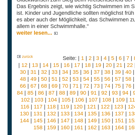
Das Ergebnis zeigt, wie wichtig Schwimmen im Sc
ist. Kinder und Jugendliche sollten möglichst frü
es aber auch der Möglichkeit, das Schwimmen zu 
allem in einer Schwimmhalle."
weiter lesen...
zurück
Seite: |
1
|
2
|
3
|
4
|
5
|
6
|
7
|
|
12
|
13
|
14
|
15
|
16
|
17
|
18
|
19
|
20
|
21
|
22
30
|
31
|
32
|
33
|
34
|
35
|
36
|
37
|
38
|
39
|
40
48
|
49
|
50
|
51
|
52
|
53
|
54
|
55
|
56
|
57
|
58
66
|
67
|
68
|
69
|
70
|
71
|
72
|
73
|
74
|
75
|
76
84
|
85
|
86
|
87
|
88
|
89
|
90
|
91
|
92
|
93
|
94
|
102
|
103
|
104
|
105
|
106
|
107
|
108
|
109
|
1
116
|
117
|
118
|
119
|
120
|
121
|
122
|
123
|
12
130
|
131
|
132
|
133
|
134
|
135
|
136
|
137
|
13
144
|
145
|
146
|
147
|
148
|
149
|
150
|
151
|
15
158
|
159
|
160
|
161
|
162
|
163
|
164
|
16